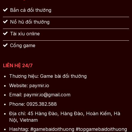
Bắn cá đổi thưởng
Nổ hũ đổi thưởng
Tài xỉu online
Cổng game
LIÊN HỆ 24/7
Thương hiệu: Game bài đổi thưởng
Website: paymir.io
Email:
paymir.io@gmail.com
Phone: 0925.382.588
Địa chỉ: 45 Hàng Đào, Hàng Đào, Hoàn Kiếm, Hà
Nội, Vietnam
Hashtag: #gamebaidoithuong #topgamebaidoithuong