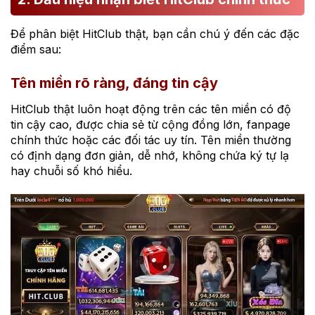
Để phân biệt HitClub thật, bạn cần chú ý đến các đặc
điểm sau:
Tên miền rõ ràng, đáng tin cậy
HitClub thật luôn hoạt động trên các tên miền có độ
tin cậy cao, được chia sẻ từ cộng đồng lớn, fanpage
chính thức hoặc các đối tác uy tín. Tên miền thường
có định dạng đơn giản, dễ nhớ, không chứa ký tự lạ
hay chuỗi số khó hiểu.