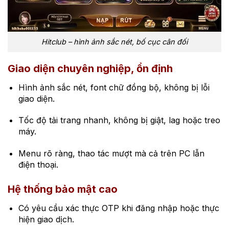
Hitclub – hình ảnh sắc nét, bố cục cân đối
Giao diện chuyên nghiệp, ổn định
Hình ảnh sắc nét, font chữ đồng bộ, không bị lỗi
giao diện.
Tốc độ tải trang nhanh, không bị giật, lag hoặc treo
máy.
Menu rõ ràng, thao tác mượt mà cả trên PC lẫn
điện thoại.
Hệ thống bảo mật cao
Có yêu cầu xác thực OTP khi đăng nhập hoặc thực
hiện giao dịch.