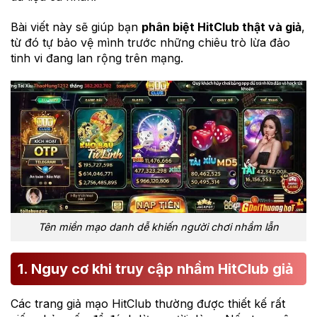
Bài viết này sẽ giúp bạn
phân biệt HitClub thật và giả
,
từ đó tự bảo vệ mình trước những chiêu trò lừa đảo
tinh vi đang lan rộng trên mạng.
Tên miền mạo danh dễ khiến người chơi nhầm lẫn
1. Nguy cơ khi truy cập nhầm HitClub giả
Các trang giả mạo HitClub thường được thiết kế rất