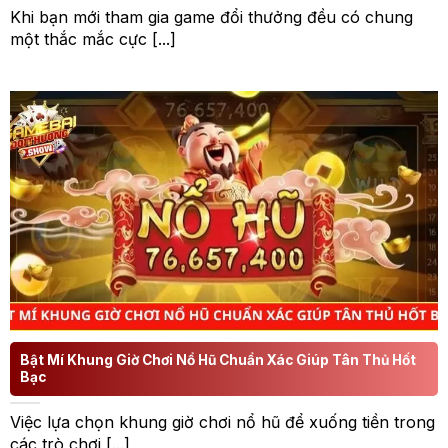
Khi bạn mới tham gia game đổi thưởng đều có chung
một thắc mắc cực [...]
Bật Mí Khung Giờ Chơi Nổ Hũ Chuẩn Xác Giúp Tân Thủ Hốt
Bạc
Việc lựa chọn khung giờ chơi nổ hũ để xuống tiền trong
các trò chơi [...]