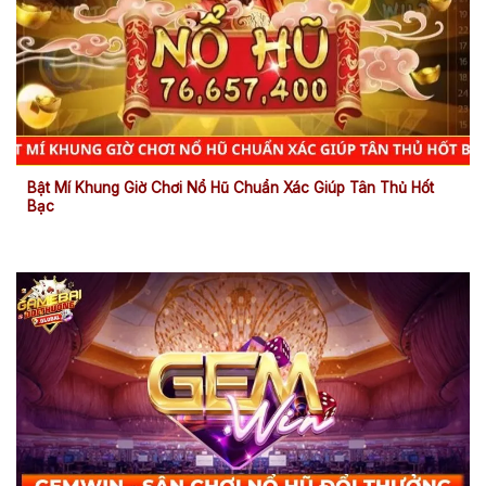
Bật Mí Khung Giờ Chơi Nổ Hũ Chuẩn Xác Giúp Tân Thủ Hốt
Bạc