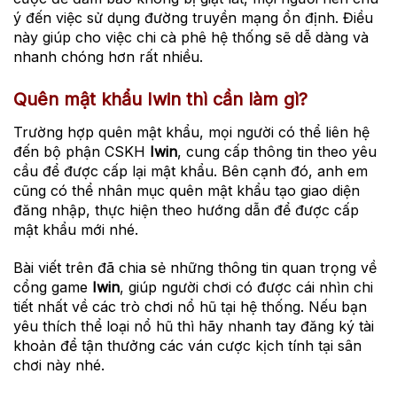
ý đến việc sử dụng đường truyền mạng ổn định. Điều
này giúp cho việc chi cà phê hệ thống sẽ dễ dàng và
nhanh chóng hơn rất nhiều.
Quên mật khẩu Iwin thì cần làm gì?
Trường hợp quên mật khẩu, mọi người có thể liên hệ
đến bộ phận CSKH
Iwin
, cung cấp thông tin theo yêu
cầu để được cấp lại mật khẩu. Bên cạnh đó, anh em
cũng có thể nhân mục quên mật khẩu tạo giao diện
đăng nhập, thực hiện theo hướng dẫn để được cấp
mật khẩu mới nhé.
Bài viết trên đã chia sẻ những thông tin quan trọng về
cổng game
Iwin
, giúp người chơi có được cái nhìn chi
tiết nhất về các trò chơi nổ hũ tại hệ thống. Nếu bạn
yêu thích thể loại nổ hũ thì hãy nhanh tay đăng ký tài
khoản để tận thưởng các ván cược kịch tính tại sân
chơi này nhé.