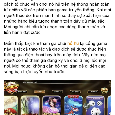
cách tổ chức ván chơi nổ hũ trên hệ thống hoàn toàn
tự nhiên với các phiên bản game truyền thống. Khi mọi
người theo dõi trên màn hình sẽ thấy sự xuất hiện của
những hàng biểu tượng thanh toán đầy đủ màu sắc.
Mọi người chỉ cần lựa chọn các dòng thanh toán và
tiến hành đặt cược.
Điểm thấp biệt khi tham gia chơi
nổ hũ
tại cổng game
này là tất cả thao tác và giao dịch sẽ được thực hiện
thông qua điện thoại hay trên máy tính. Vậy nên mọi
người có thể tham gia đăng ký và chơi ở mọi lúc mọi
nơi. Mọi người không cần bỏ thời gian để đi đến các
sòng bạc trực tuyến như trước.