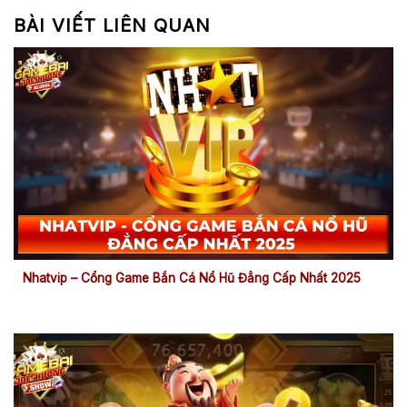
BÀI VIẾT LIÊN QUAN
Nhatvip – Cổng Game Bắn Cá Nổ Hũ Đẳng Cấp Nhất 2025