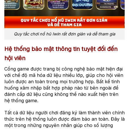
Quy tắc chơi nổ hũ Iwin rất đơn giản và dễ tham gia
Hệ thống bảo mật thông tin tuyệt đối đến
hội viên
Cổng game được trang bị công nghệ bảo mật hiện đại
với chế độ mã hóa dữ liệu nhiều lớp, giúp cho hội viên
luôn được an toàn trong mọi trường hợp. Bất kể tình
huống xâm nhập bất hợp pháp nào từ bên ngoài để
đánh cắp dữ liệu cũng không thể nào xuất hiện trên
hệ thống game.
Tất cả dữ liệu người chơi đăng ký làm thành viên chính
thức trên hệ thống luôn được đảm bảo an toàn. Đây là
một trong những nguyên nhân giúp cho số lượng