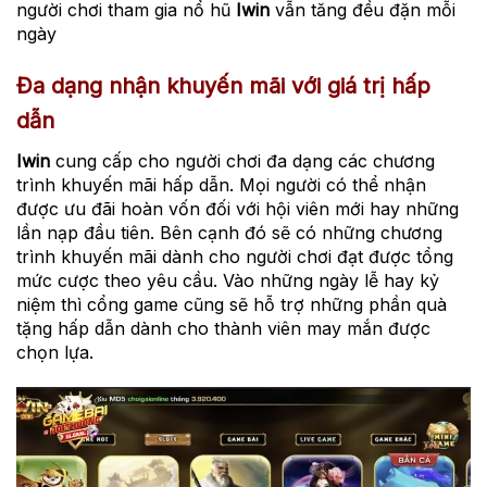
người chơi tham gia nổ hũ
Iwin
vẫn tăng đều đặn mỗi
ngày
Đa dạng nhận khuyến mãi với giá trị hấp
dẫn
Iwin
cung cấp cho người chơi đa dạng các chương
trình khuyến mãi hấp dẫn. Mọi người có thể nhận
được ưu đãi hoàn vốn đối với hội viên mới hay những
lần nạp đầu tiên. Bên cạnh đó sẽ có những chương
trình khuyến mãi dành cho người chơi đạt được tổng
mức cược theo yêu cầu. Vào những ngày lễ hay kỷ
niệm thì cổng game cũng sẽ hỗ trợ những phần quà
tặng hấp dẫn dành cho thành viên may mắn được
chọn lựa.