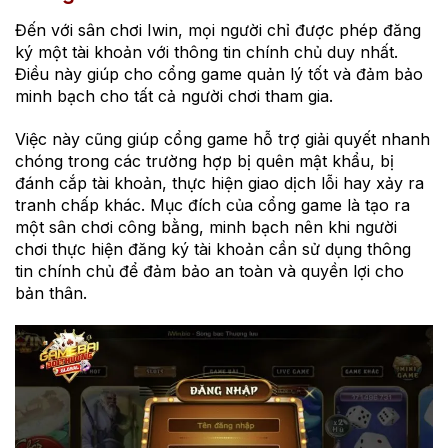
Đến với sân chơi Iwin, mọi người chỉ được phép đăng
ký một tài khoản với thông tin chính chủ duy nhất.
Điều này giúp cho cổng game quản lý tốt và đảm bảo
minh bạch cho tất cả người chơi tham gia.
Việc này cũng giúp cổng game hỗ trợ giải quyết nhanh
chóng trong các trường hợp bị quên mật khẩu, bị
đánh cắp tài khoản, thực hiện giao dịch lỗi hay xảy ra
tranh chấp khác. Mục đích của cổng game là tạo ra
một sân chơi công bằng, minh bạch nên khi người
chơi thực hiện đăng ký tài khoản cần sử dụng thông
tin chính chủ để đảm bảo an toàn và quyền lợi cho
bản thân.