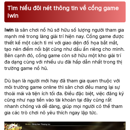
Tìm hiểu đôi nét thông tin về cổng game
Iwin
Iwin
là sân chơi nổ hũ sở hữu số lượng người tham gia
mạnh mẽ trong làng giải trí hiện nay. Cổng game được
thiết kế một cách tỉ mỉ với giao diện đồ họa bắt mắt,
tạo nên điểm nổi bật cũng như dấu ấn riêng cho mình.
Bên cạnh đó, cổng game còn sở hữu một kho giải trí
đa dạng cùng với nhiều ưu đãi hấp dẫn nhất trong thị
trường game nổ hũ.
Dù bạn là người mới hay đã tham gia quen thuộc với
môi trường game online thì sân chơi đều mang lại sự
thoải mái và tiện ích tối đa. Điều đặc biệt, việc đăng ký
cũng như nạp tiền vào tài khoản tại đây cũng rất
nhanh chóng và dễ dàng, giúp mọi người có thể tham
gia các trò chơi nô yêu thích ngay lập tức.