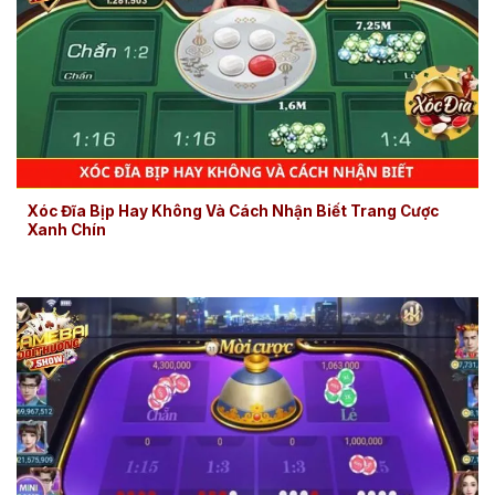
Xóc Đĩa Bịp Hay Không Và Cách Nhận Biết Trang Cược
Xanh Chín