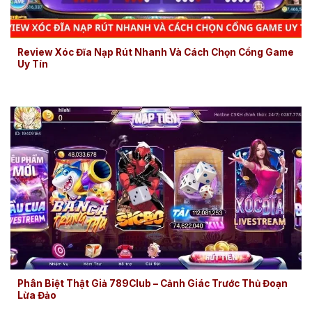
Review Xóc Đĩa Nạp Rút Nhanh Và Cách Chọn Cổng Game
Uy Tín
Phân Biệt Thật Giả 789Club – Cảnh Giác Trước Thủ Đoạn
Lừa Đảo