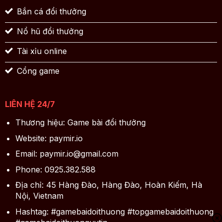
Bắn cá đổi thưởng
Nổ hũ đổi thưởng
Tài xỉu online
Cổng game
LIÊN HỆ 24/7
Thương hiệu: Game bài đổi thưởng
Website: paymir.io
Email:
paymir.io@gmail.com
Phone: 0925.382.588
Địa chỉ: 45 Hàng Đào, Hàng Đào, Hoàn Kiếm, Hà
Nội, Vietnam
Hashtag: #gamebaidoithuong #topgamebaidoithuong