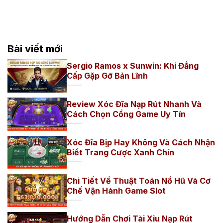
Bài viết mới
Sergio Ramos x Sunwin: Khi Đẳng
Cấp Gặp Gỡ Bản Lĩnh
Review Xóc Đĩa Nạp Rút Nhanh Và
Cách Chọn Cổng Game Uy Tín
Xóc Đĩa Bịp Hay Không Và Cách Nhận
Biết Trang Cược Xanh Chín
Chi Tiết Về Thuật Toán Nổ Hũ Và Cơ
Chế Vận Hành Game Slot
Hướng Dẫn Chơi Tài Xỉu Nạp Rút