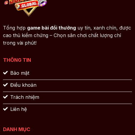
Tổng hợp
game bài đổi thưởng
uy tín, xanh chín, được
cao thủ kiểm chứng – Chọn sân chơi chất lượng chỉ
trong vài phút!
THÔNG TIN
Bảo mật
Điều khoản
Trách nhiệm
Liên hệ
DANH MỤC