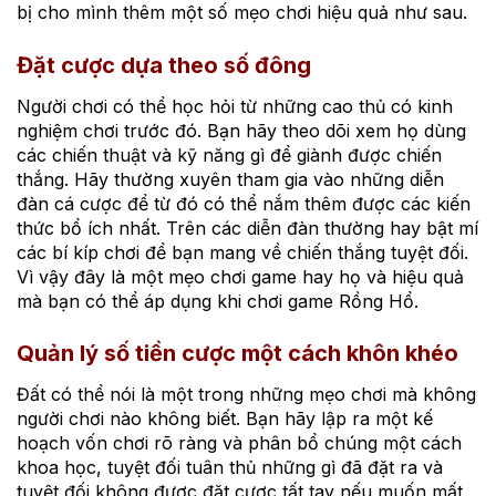
bị cho mình thêm một số mẹo chơi hiệu quả như sau.
Đặt cược dựa theo số đông
Người chơi có thể học hỏi từ những cao thủ có kinh
nghiệm chơi trước đó. Bạn hãy theo dõi xem họ dùng
các chiến thuật và kỹ năng gì để giành được chiến
thắng. Hãy thường xuyên tham gia vào những diễn
đàn cá cược để từ đó có thể nắm thêm được các kiến
thức bổ ích nhất. Trên các diễn đàn thường hay bật mí
các bí kíp chơi để bạn mang về chiến thắng tuyệt đối.
Vì vậy đây là một mẹo chơi game hay họ và hiệu quả
mà bạn có thể áp dụng khi chơi game Rồng Hổ.
Quản lý số tiền cược một cách khôn khéo
Đất có thể nói là một trong những mẹo chơi mà không
người chơi nào không biết. Bạn hãy lập ra một kế
hoạch vốn chơi rõ ràng và phân bổ chúng một cách
khoa học, tuyệt đối tuân thủ những gì đã đặt ra và
tuyệt đối không được đặt cược tất tay nếu muốn mất