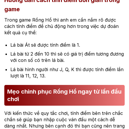
Hướng dẫn cách tính điểm đơn giản trong
game
Trong game Rồng Hổ thì anh em cần nắm rõ được
cách tính điểm để chủ động hơn trong việc dự đoán
kết quả cụ thể:
Lá bài Át sẽ được tính điểm là 1.
Lá bài từ 2 đến 10 thì sẽ có giá trị điểm tương đương
với con số có trên lá bài.
Lá bài hình người như J, Q, K thì được tính điểm lần
lượt là 11, 12, 13.
Mẹo chinh phục Rồng Hổ ngay từ lần đầu
chơi
Với kiến thức về quy tắc chơi, tính điểm bên trên chắc
chắn sẽ giúp bạn nhập cuộc ván đấu một cách dễ
dàng nhất. Nhưng bên cạnh đó thì bạn cũng nên trang