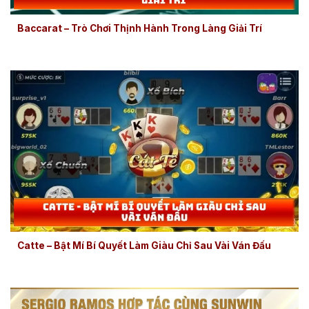
Baccarat – Trò Chơi Thịnh Hành Trong Làng Giải Trí
Catte – Bật Mí Bí Quyết Làm Giàu Chỉ Sau Vài Ván Đấu