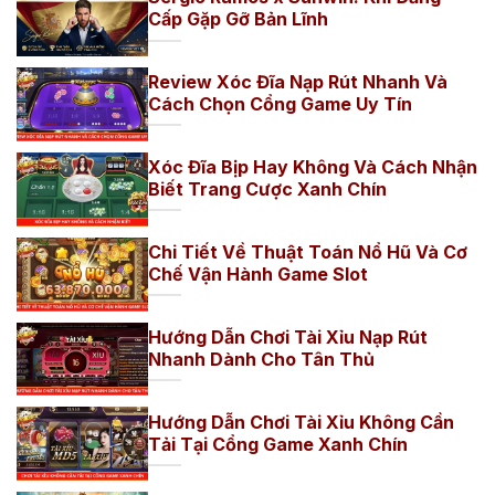
Cấp Gặp Gỡ Bản Lĩnh
Review Xóc Đĩa Nạp Rút Nhanh Và
Cách Chọn Cổng Game Uy Tín
Xóc Đĩa Bịp Hay Không Và Cách Nhận
Biết Trang Cược Xanh Chín
Chi Tiết Về Thuật Toán Nổ Hũ Và Cơ
Chế Vận Hành Game Slot
Hướng Dẫn Chơi Tài Xỉu Nạp Rút
Nhanh Dành Cho Tân Thủ
Hướng Dẫn Chơi Tài Xỉu Không Cần
Tải Tại Cổng Game Xanh Chín