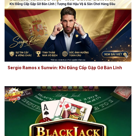
Sergio Ramos x Sunwin: Khi Đẳng Cấp Gặp Gỡ Bản Lĩnh