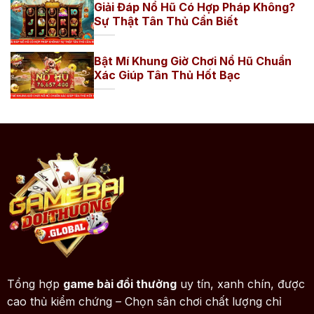
Giải Đáp Nổ Hũ Có Hợp Pháp Không?
Sự Thật Tân Thủ Cần Biết
Bật Mí Khung Giờ Chơi Nổ Hũ Chuẩn
Xác Giúp Tân Thủ Hốt Bạc
Tổng hợp
game bài đổi thưởng
uy tín, xanh chín, được
cao thủ kiểm chứng – Chọn sân chơi chất lượng chỉ