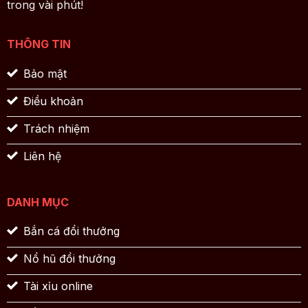
trong vài phút!
THÔNG TIN
Bảo mật
Điều khoản
Trách nhiệm
Liên hệ
DANH MỤC
Bắn cá đổi thưởng
Nổ hũ đổi thưởng
Tài xỉu online