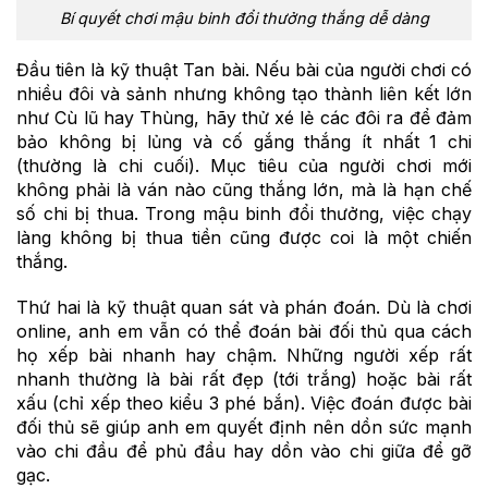
Bí quyết chơi mậu binh đổi thưởng thắng dễ dàng
Đầu tiên là kỹ thuật Tan bài. Nếu bài của người chơi có
nhiều đôi và sảnh nhưng không tạo thành liên kết lớn
như Cù lũ hay Thùng, hãy thử xé lẻ các đôi ra để đảm
bảo không bị lủng và cố gắng thắng ít nhất 1 chi
(thường là chi cuối). Mục tiêu của người chơi mới
không phải là ván nào cũng thắng lớn, mà là hạn chế
số chi bị thua. Trong mậu binh đổi thưởng, việc chạy
làng không bị thua tiền cũng được coi là một chiến
thắng.
Thứ hai là kỹ thuật quan sát và phán đoán. Dù là chơi
online, anh em vẫn có thể đoán bài đối thủ qua cách
họ xếp bài nhanh hay chậm. Những người xếp rất
nhanh thường là bài rất đẹp (tới trắng) hoặc bài rất
xấu (chỉ xếp theo kiểu 3 phé bắn). Việc đoán được bài
đối thủ sẽ giúp anh em quyết định nên dồn sức mạnh
vào chi đầu để phủ đầu hay dồn vào chi giữa để gỡ
gạc.