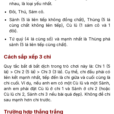
nhau, là loại yếu nhất.
Đôi, Thú, Sám cô.
Sảnh (5 lá liên tiếp không đồng chất), Thùng (5 lá
cùng chất không liên tiếp), Cù lũ (1 sám cô và 1
đôi).
Tứ quý (4 lá cùng số) và mạnh nhất là Thùng phá
sảnh (5 lá liên tiếp cùng chất).
Cách sắp xếp 3 chi
Quy tắc bất di bất dịch trong trò chơi này là: Chi 1 (5
lá) > Chi 2 (5 lá) > Chi 3 (3 lá). Cụ thể, chi đầu phải có
liên kết mạnh nhất, tiếp đến là chi giữa và cuối cùng là
chi cuối. Ví dụ, nếu anh em có một Cù lũ và một Sảnh,
anh em phải đặt Cù lũ ở chi 1 và Sảnh ở chi 2 (hoặc
Cù lũ chi 2, Sảnh chi 3 nếu bài quá đẹp). Không để chi
sau mạnh hơn chi trước.
Trường hợp thắng trắng