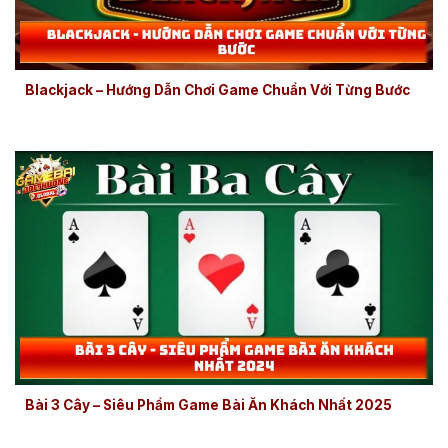
Blackjack – Hướng Dẫn Chơi Game Chuẩn Với Từng Bước
Bài 3 Cây – Siêu Phẩm Game Bài Ăn Khách Nhất 2025