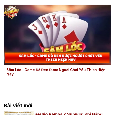
Sâm Lốc – Game Đỏ Đen Được Người Chơi Yêu Thích Hiện
Nay
Bài viết mới
Sergio Ramos x Sunwin: Khi Đẳng